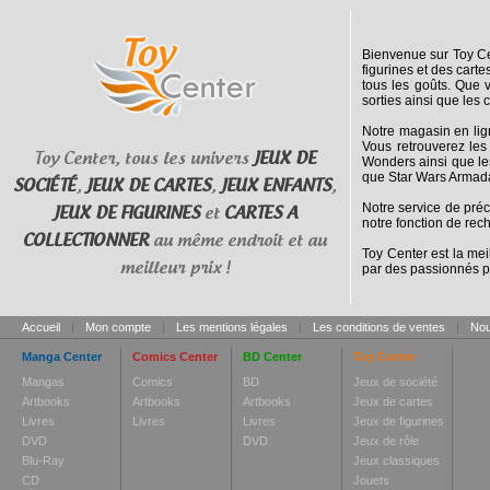
Bienvenue sur Toy Cen
figurines et des cart
tous les goûts. Que 
sorties ainsi que les 
Notre magasin en lig
Vous retrouverez les
Toy Center, tous les univers
JEUX DE
Wonders ainsi que le
que Star Wars Armada
SOCIÉTÉ
,
JEUX DE CARTES
,
JEUX ENFANTS
,
Notre service de pré
JEUX DE FIGURINES
et
CARTES A
notre fonction de rec
COLLECTIONNER
au même endroit et au
Toy Center est la mei
meilleur prix !
par des passionnés p
Accueil
|
Mon compte
|
Les mentions légales
|
Les conditions de ventes
|
Nou
Manga Center
Comics Center
BD Center
Toy Center
Mangas
Comics
BD
Jeux de société
Artbooks
Artbooks
Artbooks
Jeux de cartes
Livres
Livres
Livres
Jeux de figurines
DVD
DVD
Jeux de rôle
Blu-Ray
Jeux classiques
CD
Jouets