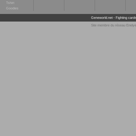
Tshirt
Goodies
Geneworld.net
-
Fighting card
Site membre du réseau
Enely