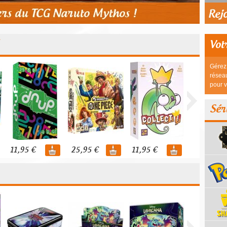
Vot
Gérez 
réseau
pour v
Sér
11,95 €
25,95 €
11,95 €
44,95 €