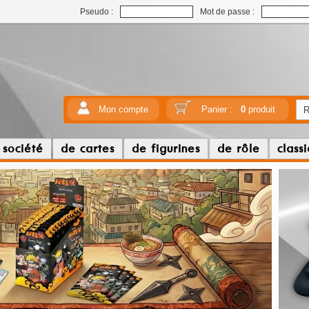
Pseudo :
Mot de passe :
Mon compte
Panier :
0
produit
 société
de cartes
de figurines
de rôle
class