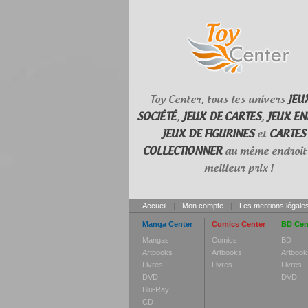
Toy Center, tous les univers
JEU
SOCIÉTÉ
,
JEUX DE CARTES
,
JEUX EN
JEUX DE FIGURINES
et
CARTES
COLLECTIONNER
au même endroit 
meilleur prix !
Accueil
|
Mon compte
|
Les mentions légale
Manga Center
Comics Center
BD Cen
Mangas
Comics
BD
Artbooks
Artbooks
Artbook
Livres
Livres
Livres
DVD
DVD
Blu-Ray
CD