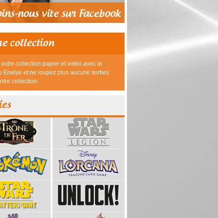
re collection
votre collection papier et vidéo avec le
 Enelye et ne loupez plus aucune sorties
otre collection.
ies
39,95 €
23,95 €
26,95 €
26,95 