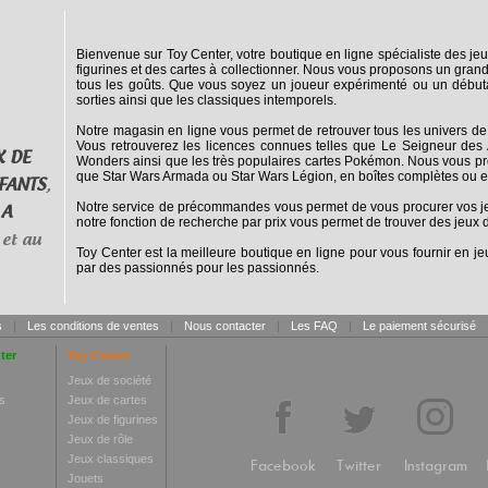
Bienvenue sur Toy Center, votre boutique en ligne spécialiste des jeu
figurines et des cartes à collectionner. Nous vous proposons un grand
tous les goûts. Que vous soyez un joueur expérimenté ou un débuta
sorties ainsi que les classiques intemporels.
Notre magasin en ligne vous permet de retrouver tous les univers de
Vous retrouverez les licences connues telles que Le Seigneur des 
X DE
Wonders ainsi que les très populaires cartes Pokémon. Nous vous pro
que Star Wars Armada ou Star Wars Légion, en boîtes complètes ou e
FANTS
,
Notre service de précommandes vous permet de vous procurer vos jeux
 A
notre fonction de recherche par prix vous permet de trouver des jeux d
et au
Toy Center est la meilleure boutique en ligne pour vous fournir en jeu
par des passionnés pour les passionnés.
s
|
Les conditions de ventes
|
Nous contacter
|
Les FAQ
|
Le paiement sécurisé
ter
Toy Center
Jeux de société
s
Jeux de cartes
Jeux de figurines
Jeux de rôle
Jeux classiques
Facebook
Twitter
Instagram
Jouets