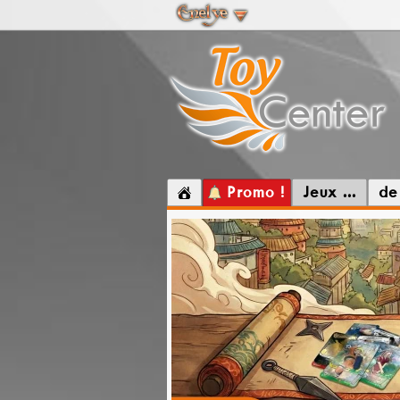
Promo !
Jeux ...
de