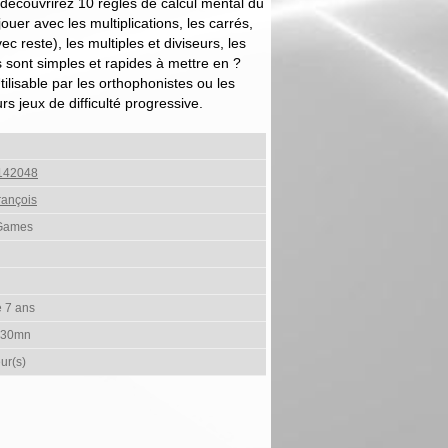
 découvrirez 10 règles de calcul mental du
er avec les multiplications, les carrés,
ec reste), les multiples et diviseurs, les
 sont simples et rapides à mettre en ?
tilisable par les orthophonistes ou les
s jeux de difficulté progressive.
142048
ançois
 Games
e 7 ans
 30mn
ur(s)