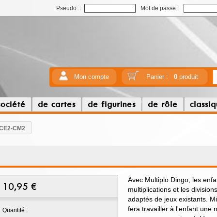
Pseudo :
Mot de passe :
Mon compte
Panier :
0
produit
société
de cartes
de figurines
de rôle
classi
o CE2-CM2
Avec Multiplo Dingo, les enfa
10,95
€
multiplications et les divisi
adaptés de jeux existants. Mi
fera travailler à l'enfant une n
Quantité :