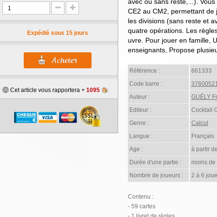
avec ou sans reste,...). Vous
CE2 au CM2, permettant de jou
les divisions (sans reste et av
quatre opérations. Les règles
Expédié sous 15 jours
uvre. Pour jouer en famille, U
enseignants, Propose plusieur
Référence :
661333
Code barre :
3760052
Cet article vous rapportera +
1095
Auteur :
GUÉLY Fr
Editeur :
Cocktail
Genre :
Calcul
Langue :
Français
Age :
à partir d
Durée d'une partie :
moins de
Nombre de joueurs :
2 à 6 joue
Contenu :
- 59 cartes
- 1 livret de règles.