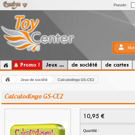
Pseudo :
Mon
Promo !
Jeux ...
de société
de cartes
Jeux de société
Calculodingo GS-CE2
Calculodingo GS-CE2
10,95
€
Quantité :