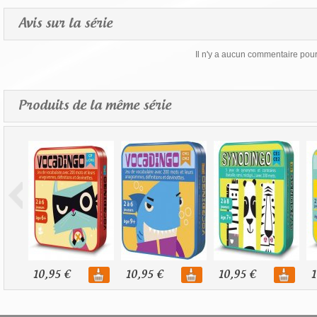
Avis sur la série
Il n'y a aucun commentaire pour 
Produits de la même série
10,95 €
10,95 €
10,95 €
1