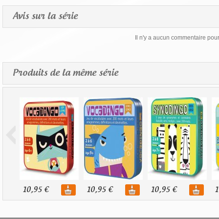
Avis sur la série
Il n'y a aucun commentaire pour 
Produits de la même série
10,95 €
10,95 €
10,95 €
1