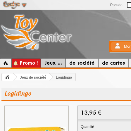
Pseudo :
Mon
Promo !
Jeux ...
de société
de cartes
Jeux de société
Logidingo
Logidingo
13,95
€
Quantité :