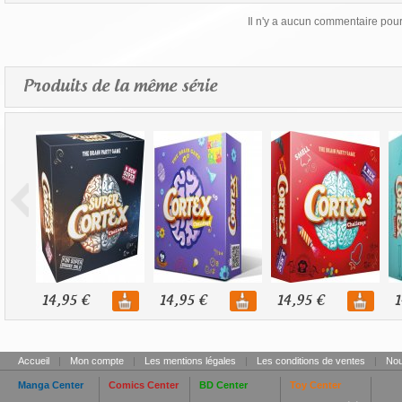
Il n'y a aucun commentaire pour 
Produits de la même série
14,95 €
14,95 €
14,95 €
1
Accueil
|
Mon compte
|
Les mentions légales
|
Les conditions de ventes
|
Nou
Manga Center
Comics Center
BD Center
Toy Center