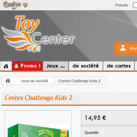
Pseudo :
Mon
Promo !
Jeux ...
de société
de cartes
Jeux de société
Cortex Challenge Kids 2
Cortex Challenge Kids 2
14,95
€
Quantité :