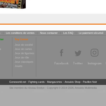
s
|
Les conditions de ventes
|
Nous contacter
|
Les FAQ
|
Le paiement sécurisé
ter
Toy Center
Jeux de société
s
Jeux de cartes
Jeux de figurines
Jeux de rôle
Jeux classiques
Facebook
Twitter
Instagram
Jouets
Geneworld.net
-
Fighting cards
-
Mangavortex
-
Anoukis Shop
-
Pavillon Noir
Site membre du réseau
Enelye
- Copyright © 2014-2026,
Anoukis Multimedia