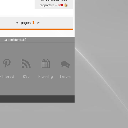
rapportera +
900
1
pages
|
La confidentialité
Pinterest
RSS
Planning
Forum