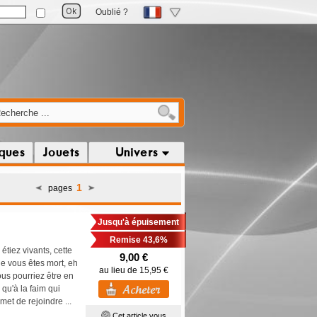
Oublié ?
iques
Jouets
Univers
1
pages
Jusqu'à épuisement
Remise 43,6%
étiez vivants, cette
9,00 €
ue vous êtes mort, eh
au lieu de 15,95 €
ous pourriez être en
qu'à la faim qui
met de rejoindre ...
Cet article vous