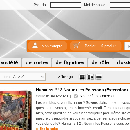
Pseudo :
Mot de passe :
Mon compte
Panier :
0
produit
 société
de cartes
de figurines
de rôle
class
Affichage :
Humains !!! 2 Nourrir les Poissons (Extension)
Sortie le 06/02/2020
|
Ajouter à ma collection
Les zombies savent-ils nager ? Soyons clairs : lorsque vous 
question ne vous a jamais traversé l'esprit. Et maintenant q
bien, cette question ne vous vient toujours pas. Même si? v
mesure d'y répondre si vous arriviez à penser à autre chose 
vous obnubile? Humains!!! 2 : Nourrir les Poissons vous per
lire la suite