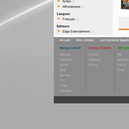
Action
(1)
Affrontement
(1)
Langues
Français
(1)
Editeurs
Edge Entertainment
(1)
Accueil
|
Mon compte
|
Les mentions légale
Manga Center
Comics Center
BD Cen
Mangas
Comics
BD
Artbooks
Artbooks
Artbook
Livres
Livres
Livres
DVD
DVD
Blu-Ray
CD
Tshirt
Goodies