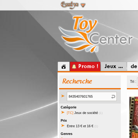
Promo !
Jeux ...
de
Recherche
Tri :
Catégorie
[TC]
Jeux de société
(1)
Prix
Entre 13 € et 16 €
(1)
Genres