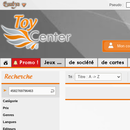
Pseudo :
Mon co
Promo !
Jeux ...
de société
de cartes
Recherche
Tri :
Catégorie
Prix
Genres
Langues
Editeurs