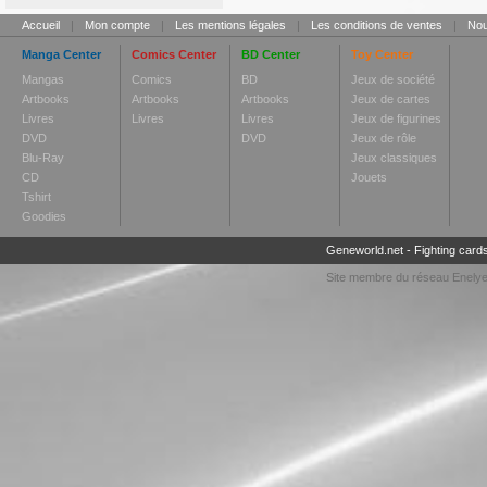
Accueil
|
Mon compte
|
Les mentions légales
|
Les conditions de ventes
|
Nou
Manga Center
Comics Center
BD Center
Toy Center
Mangas
Comics
BD
Jeux de société
Artbooks
Artbooks
Artbooks
Jeux de cartes
Livres
Livres
Livres
Jeux de figurines
DVD
DVD
Jeux de rôle
Blu-Ray
Jeux classiques
CD
Jouets
Tshirt
Goodies
Geneworld.net
-
Fighting card
Site membre du réseau
Enely