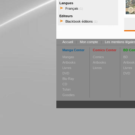
Langues
Français
(1)
Editeurs
Blackbook éditions
(1)
Accueil
|
Mon compte
|
Les mentions légale
Manga Center
Comics Center
BD Cen
Mangas
Comics
BD
Artbooks
Artbooks
Artbook
Livres
Livres
Livres
DVD
DVD
Blu-Ray
CD
Tshirt
Goodies