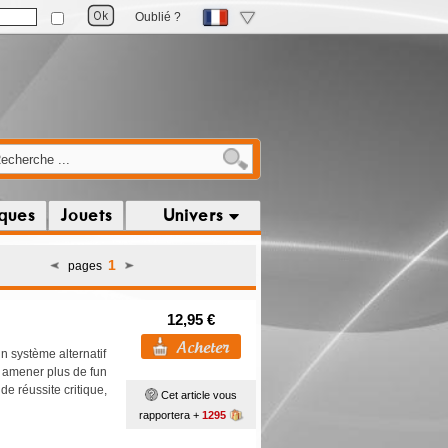
Oublié ?
iques
Jouets
Univers
1
pages
12,95 €
n système alternatif
r amener plus de fun
 de réussite critique,
Cet article vous
rapportera +
1295