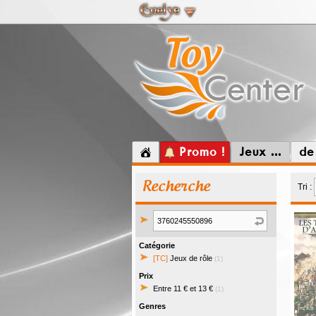
Promo !
Jeux ...
de
Recherche
Tri :
Catégorie
[TC]
Jeux de rôle
(1)
Prix
Entre 11 € et 13 €
(1)
Genres