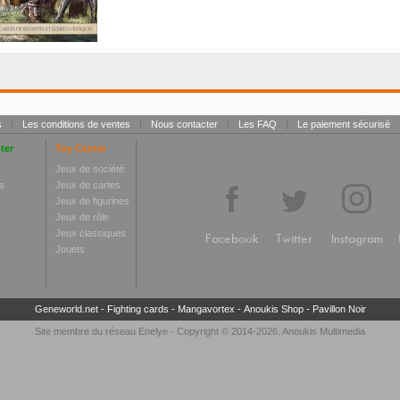
s
|
Les conditions de ventes
|
Nous contacter
|
Les FAQ
|
Le paiement sécurisé
ter
Toy Center
Jeux de société
s
Jeux de cartes
Jeux de figurines
Jeux de rôle
Jeux classiques
Facebook
Twitter
Instagram
Jouets
Geneworld.net
-
Fighting cards
-
Mangavortex
-
Anoukis Shop
-
Pavillon Noir
Site membre du réseau
Enelye
- Copyright © 2014-2026,
Anoukis Multimedia