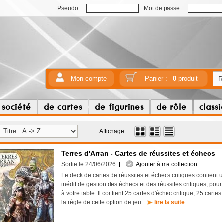
Pseudo :
Mot de passe :
Mon compte
Panier :
0
produit
 société
de cartes
de figurines
de rôle
class
Affichage :
Terres d'Arran - Cartes de réussites et échecs
Sortie le 24/06/2026
|
Ajouter à ma collection
Le deck de cartes de réussites et échecs critiques contient u
inédit de gestion des échecs et des réussites critiques, pou
à votre table. Il contient 25 cartes d'échec critique, 25 cartes
la règle de cette option de jeu.
lire la suite