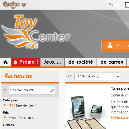
Pseudo :
Mon co
Promo !
Jeux ...
de société
de cartes
Recherche
Tri :
Terres d'
Sortie le 2
Catégorie
Le deck de 
[TC]
Jeux de rôle
(1)
qui définis
informations
Prix
lire la suite
Entre 15 € et 18 €
(1)
Genres