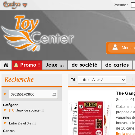
Pseudo :
Mon co
Promo !
Jeux ...
de société
de cartes
Recherche
Tri :
The Gang
Sortie le 0
Catégorie
Cette mini-
[TC]
Jeux de société
(1)
propose d'a
variantes d
Prix
trouverez l
Entre 2 € et 3 €
(1)
de 10 carte
Genres
lire la suite