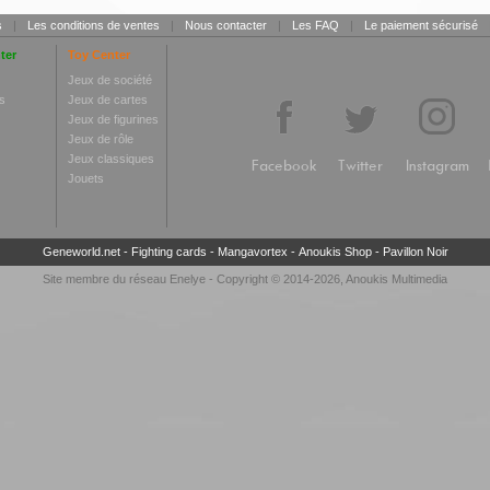
s
|
Les conditions de ventes
|
Nous contacter
|
Les FAQ
|
Le paiement sécurisé
ter
Toy Center
Jeux de société
s
Jeux de cartes
Jeux de figurines
Jeux de rôle
Jeux classiques
Facebook
Twitter
Instagram
Jouets
Geneworld.net
-
Fighting cards
-
Mangavortex
-
Anoukis Shop
-
Pavillon Noir
Site membre du réseau
Enelye
- Copyright © 2014-2026,
Anoukis Multimedia