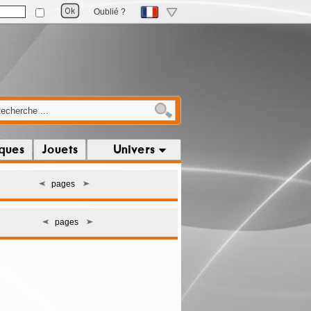
Oublié ?
iques
Jouets
Univers
pages
pages