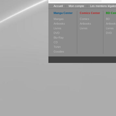
Accueil
|
Mon compte
|
Les mentions légale
Manga Center
Comics Center
BD Cen
Mangas
Comics
BD
Artbooks
Artbooks
Artbook
Livres
Livres
Livres
DVD
DVD
Blu-Ray
CD
Tshirt
Goodies