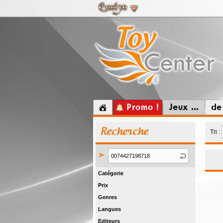
Promo !
Jeux ...
de
Recherche
Tri :
Catégorie
Prix
Genres
Langues
Editeurs