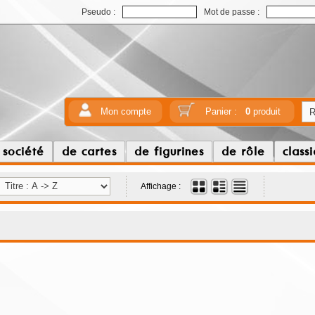
Pseudo :
Mot de passe :
Mon compte
Panier :
0
produit
 société
de cartes
de figurines
de rôle
class
Affichage :