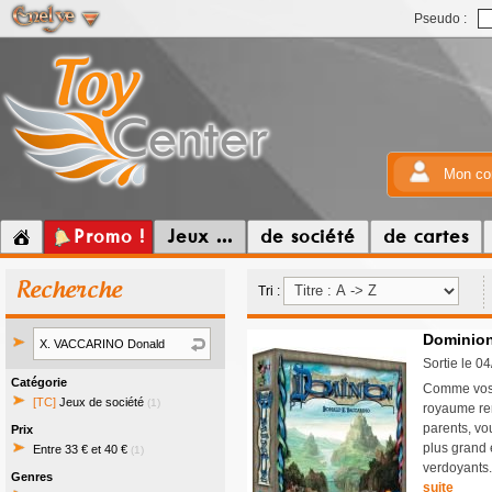
Pseudo :
Mon co
Promo !
Jeux ...
de société
de cartes
Recherche
Tri :
Dominion
Sortie le 0
Catégorie
Comme vos 
[TC]
Jeux de société
(1)
royaume rem
parents, vo
Prix
plus grand 
Entre 33 € et 40 €
(1)
verdoyants.
Genres
suite