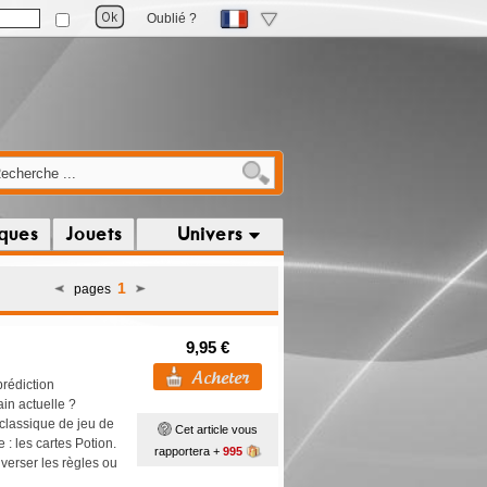
Oublié ?
iques
Jouets
Univers
1
pages
9,95 €
rédiction
in actuelle ?
classique de jeu de
Cet article vous
 : les cartes Potion.
rapportera +
995
nverser les règles ou