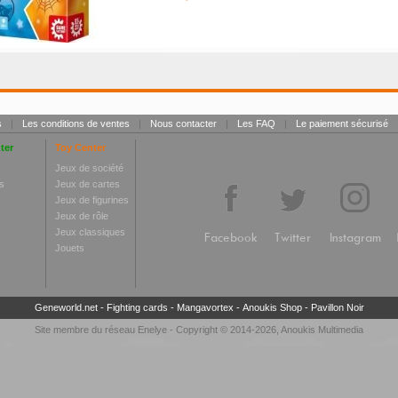
s
|
Les conditions de ventes
|
Nous contacter
|
Les FAQ
|
Le paiement sécurisé
ter
Toy Center
Jeux de société
s
Jeux de cartes
Jeux de figurines
Jeux de rôle
Jeux classiques
Facebook
Twitter
Instagram
Jouets
Geneworld.net
-
Fighting cards
-
Mangavortex
-
Anoukis Shop
-
Pavillon Noir
Site membre du réseau
Enelye
- Copyright © 2014-2026,
Anoukis Multimedia