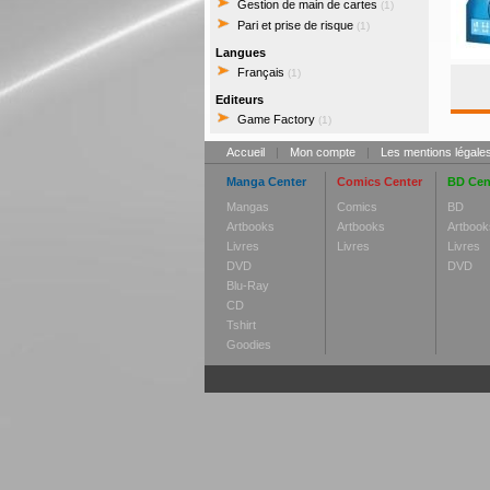
Gestion de main de cartes
(1)
Pari et prise de risque
(1)
Langues
Français
(1)
Editeurs
Game Factory
(1)
Accueil
|
Mon compte
|
Les mentions légale
Manga Center
Comics Center
BD Cen
Mangas
Comics
BD
Artbooks
Artbooks
Artbook
Livres
Livres
Livres
DVD
DVD
Blu-Ray
CD
Tshirt
Goodies