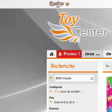
Promo !
Jeux ...
de
Recherche
Tri :
Catégorie
[TC]
Jeux de société
(1)
Prix
Entre 8 € et 10 €
(1)
Genres