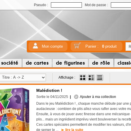
Pseudo :
Mot de passe :
Mon compte
Panier :
0
produit
 société
de cartes
de figurines
de rôle
class
Affichage :
Malédiction !
Sortie le 04/11/2025
|
Ajouter à ma collection
Dans le jeu Malédiction ! , chaque manche débute par une p
audacieuse : combien de plis allez-vous rafler avec votre ma
Ensuite, à vous de jouer avec finesse dans une mécanique 
plis... mais un ingrédient imprévu vient bouleverser la recette
Ces cartes spéciales permettent de modifier les valeurs, d'i
de semer le ...
lire la suite