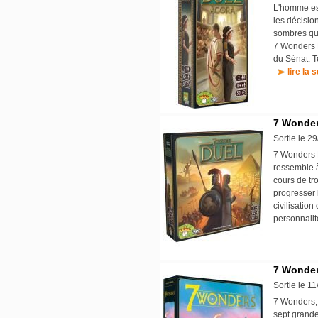
L'homme est
les décision
sombres que
7 Wonders D
du Sénat. T
lire la s
7 Wonder
Sortie le 2
7 Wonders D
ressemble à
cours de tr
progresser 
civilisatio
personnalit
7 Wonder
Sortie le 1
7 Wonders, 
sept grande