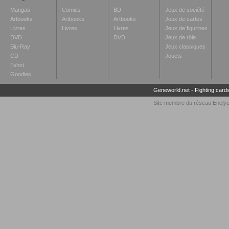
Mangas
Comics
BD
Jeux de société
Artbooks
Artbooks
Artbooks
Jeux de cartes
Livres
Livres
Livres
Jeux de figurines
DVD
DVD
Jeux de rôle
Blu-Ray
Jeux classiques
CD
Jouets
Tshirt
Goodies
Geneworld.net
-
Fighting card
Site membre du réseau
Enely