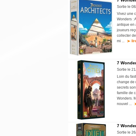
7 Wonder
Sortie le 0
Vivez une c
Wonders : A
antique en 
joueurs reç
collecter d
mi ...
lir
7 Wonders
Sortie le 2
Loin du fast
change de m
secrets son
famille de 
Wonders. M
nouvel ...
7 Wonder
Sortie le 2