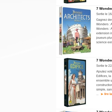
7 Wonder
Sortie le 1
Gagnez des 
Wonders : A
Wonders : A
extension i
joueurs plu
science exi
7 Wonders
Sortie le 2
Ajoutez vot
Edifices, l
ensemble un 
constructio
simple, san
...
lire l