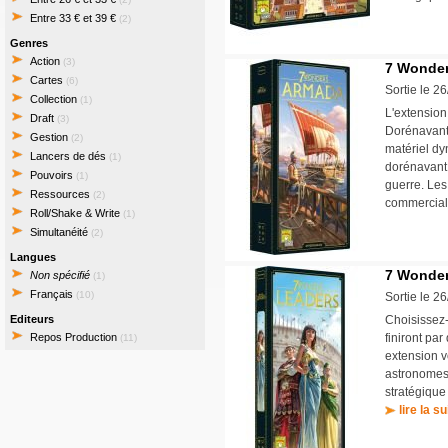
Entre 33 € et 39 €
(2)
Genres
Action
(3)
7 Wonder
Cartes
(6)
Sortie le 2
Collection
(1)
L'extension
Draft
(3)
Dorénavant,
Gestion
(2)
matériel dy
Lancers de dés
(1)
dorénavant 
Pouvoirs
(1)
guerre. Les
Ressources
(2)
commercial
Roll/Shake & Write
(1)
Simultanéité
(2)
Langues
7 Wonders
Non spécifié
(1)
Français
(10)
Sortie le 2
Editeurs
Choisissez-l
Repos Production
finiront par
(11)
extension v
astronomes,
stratégique
lire la su