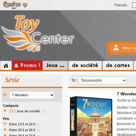
Pseudo :
Mon co
Promo !
Jeux ...
de société
de cartes
Série
Tri :
7 Wonder
Sortie le 3
Catégorie
Guidez l'un
[TC]
Jeux de société
(11)
Wonders Dic
construire v
Prix
favoriser l
Entre 13 € et 20 €
(3)
joueurs jou
Entre 20 € et 26 €
(4)
stratégique
Entre 26 € et 33 €
(2)