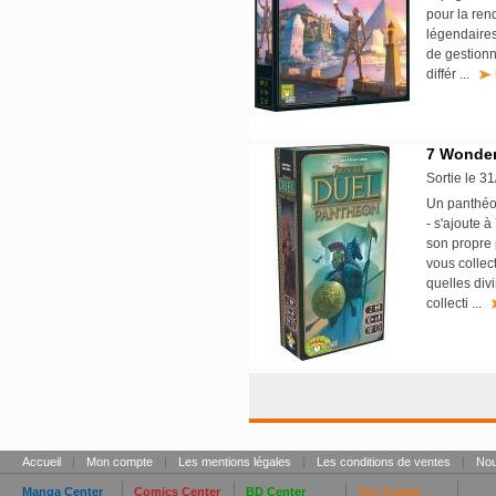
pour la ren
légendaire
de gestionna
différ ...
7 Wonder
Sortie le 3
Un panthéon
- s'ajoute 
son propre 
vous collec
quelles div
collecti ...
Accueil
|
Mon compte
|
Les mentions légales
|
Les conditions de ventes
|
Nou
Manga Center
Comics Center
BD Center
Toy Center