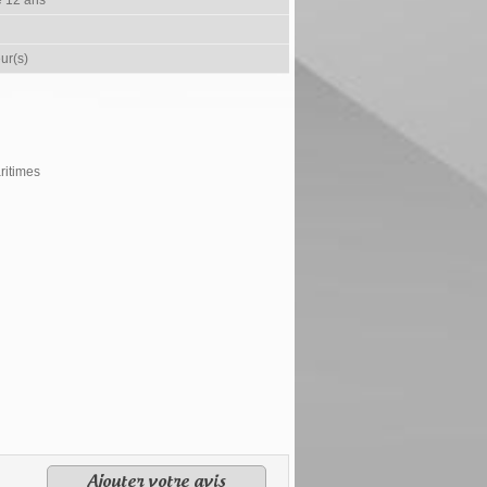
e 12 ans
ur(s)
ritimes
Ajouter votre avis