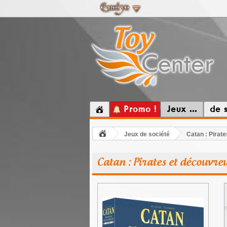
Promo !
Jeux ...
de 
Jeux de société
Catan : Pirat
Catan : Pirates et découvre