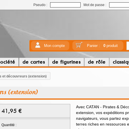
Pseudo :
Mot de passe :
Mon compte
Panier :
0
produit
société
de cartes
de figurines
de rôle
classi
es et découvreurs (extension)
urs (extension)
Avec CATAN - Pirates & Décou
41,95
€
extension, vos expéditions p
navigateurs, vous partez exp
terres riches en ressources e
Quantité :