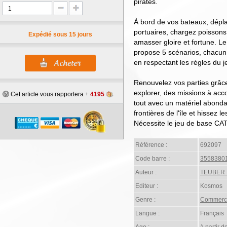
pirates.
À bord de vos bateaux, dépla
portuaires, chargez poissons 
Expédié sous 15 jours
amasser gloire et fortune. Le
propose 5 scénarios, chacun 
en respectant les règles du 
Renouvelez vos parties grâce
explorer, des missions à acc
Cet article vous rapportera +
4195
tout avec un matériel abondan
frontières de l'île et hissez le
Nécessite le jeu de base CA
Référence :
692097
Code barre :
3558380
Auteur :
TEUBER 
Editeur :
Kosmos
Genre :
Commerc
Langue :
Français