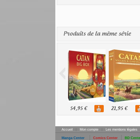
Produits de la même série
54,95 €
21,95 €
Accueil
|
Mon compte
|
Les mentions légales
Manga Center
Comics Center
BD Cente