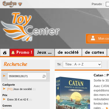
Pseudo :
Mon co
Promo !
Jeux ...
de société
de cartes
Recherche
Tri :
Catan : P
Sortie le 3
Catégorie
Avec CATAN 
[TC]
Jeux de société
(1)
expéditions
des mers in
Prix
redoutables
Entre 35 € et 42 €
(1)
fondez des 
Genres
cales ...