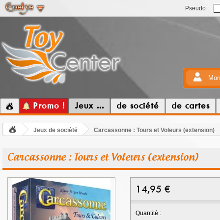
Pseudo :
Mon
Promo !
Jeux ...
de société
de cartes
Jeux de société
Carcassonne : Tours et Voleurs (extension)
Carcassonne : Tours et Voleurs (extension)
14,95
€
Quantité :