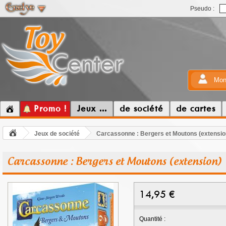
Pseudo :
Mon
Promo !
Jeux ...
de société
de cartes
Jeux de société
Carcassonne : Bergers et Moutons (extensio
Carcassonne : Bergers et Moutons (extension)
14,95
€
Quantité :