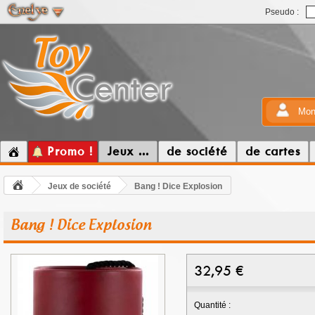
Pseudo :
Mon
Promo !
Jeux ...
de société
de cartes
Jeux de société
Bang ! Dice Explosion
Bang ! Dice Explosion
32,95
€
Quantité :