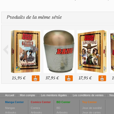
Produits de la même série
15,95 €
37,95 €
17,95 €
1
Accueil
|
Mon compte
|
Les mentions légales
|
Les conditions de ventes
|
Nou
Manga Center
Comics Center
BD Center
Toy Center
Mangas
Comics
BD
Jeux de société
Artbooks
Artbooks
Artbooks
Jeux de cartes