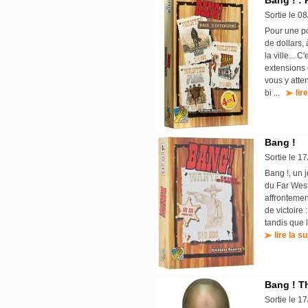
Bang ! :
Sortie le 0
Pour une po
de dollars,
la ville... 
extensions 
vous y atte
bi ...
lir
Bang !
Sortie le 1
Bang !, un 
du Far West
affrontemen
de victoire :
tandis que l
lire la su
Bang ! Th
Sortie le 1