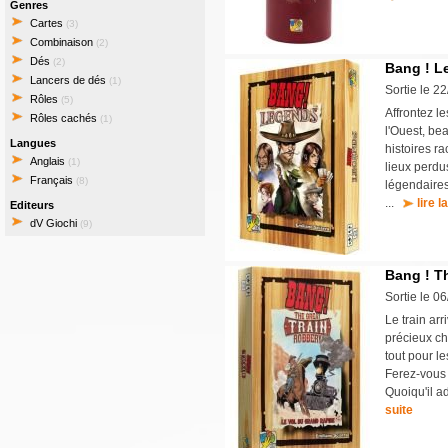
Genres
Cartes
(3)
Combinaison
(2)
Dés
(2)
Bang ! L
Lancers de dés
(1)
Sortie le 2
Rôles
(5)
Affrontez l
Rôles cachés
(1)
l'Ouest, be
Langues
histoires r
Anglais
(1)
lieux perdu
Français
(8)
légendaire
...
lire l
Editeurs
dV Giochi
(9)
Bang ! T
Sortie le 0
Le train arr
précieux ch
tout pour l
Ferez-vous 
Quoiqu'il a
suite