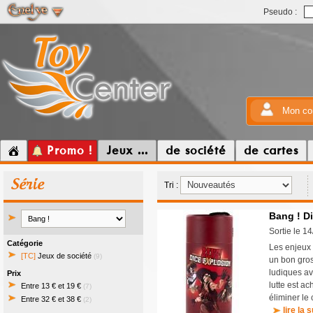
Pseudo :
Mon co
Promo !
Jeux ...
de société
de cartes
Série
Tri :
Bang ! D
Sortie le 1
Catégorie
Les enjeux 
[TC]
Jeux de société
(9)
un bon gros
ludiques av
Prix
lutte est ac
Entre 13 € et 19 €
(7)
éliminer le 
Entre 32 € et 38 €
(2)
lire la s