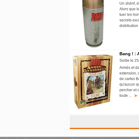
Un shérif, d
Alors que le
tuer les hor
secrets exce
distribution
Bang ! :
Sortie le 2
Armés et dan
extension, c
de cartes B
qu'aucun qu
percher et
toute ...