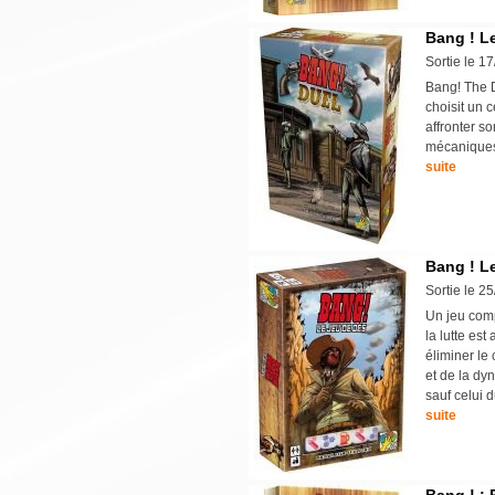
Bang ! L
Sortie le 1
Bang! The D
choisit un 
affronter s
mécaniques
suite
Bang ! L
Sortie le 2
Un jeu comp
la lutte est
éliminer le
et de la dy
sauf celui d
suite