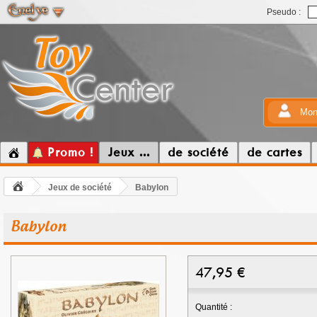
Pseudo :
Mon
Promo !
Jeux ...
de société
de cartes
Jeux de société
Babylon
Babylon
47,95
€
Quantité :