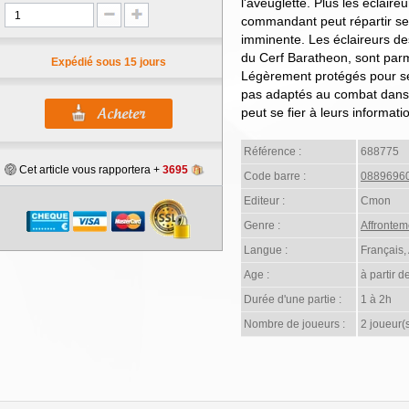
l'aveuglette. Plus les éclair
commandant peut répartir se
imminente. Les éclaireurs de
du Cerf Baratheon, sont par
Expédié sous 15 jours
Légèrement protégés pour se 
pas adaptés au combat dans 
peut se fier à leurs informat
Référence :
688775
Cet article vous rapportera +
3695
Code barre :
0889696
Editeur :
Cmon
Genre :
Affrontem
Langue :
Français,
Age :
à partir d
Durée d'une partie :
1 à 2h
Nombre de joueurs :
2 joueur(