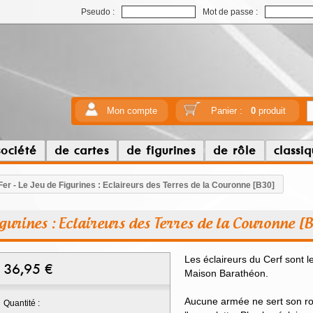
Pseudo :
Mot de passe :
Mon compte
Panier :
0
produit
société
de cartes
de figurines
de rôle
classi
Fer - Le Jeu de Figurines : Eclaireurs des Terres de la Couronne [B30]
Figurines : Eclaireurs des Terres de la Couronne [
Les éclaireurs du Cerf sont le
36,95
€
Maison Barathéon.
Aucune armée ne sert son ro
Quantité :