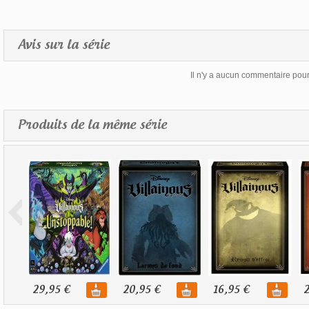
Avis sur la série
Il n'y a aucun commentaire pour 
Produits de la même série
29,95 €
20,95 €
16,95 €
2