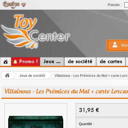
Pseudo :
Mon
Promo !
Jeux ...
de société
de cartes
Jeux de société
Villainous - Les Prémices du Mal + carte Lor
Villainous - Les Prémices du Mal + carte Lorc
31,95
€
Quantité :