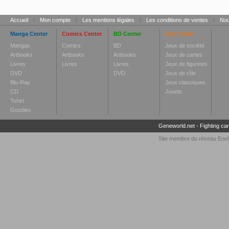
Accueil
|
Mon compte
|
Les mentions légales
|
Les conditions de ventes
|
Nou
Manga Center
Comics Center
BD Center
Toy Center
Mangas
Comics
BD
Jeux de société
Artbooks
Artbooks
Artbooks
Jeux de cartes
Livres
Livres
Livres
Jeux de figurines
DVD
DVD
Jeux de rôle
Blu-Ray
Jeux classiques
CD
Jouets
Tshirt
Goodies
Geneworld.net
-
Fighting ca
Site membre du réseau
Enel