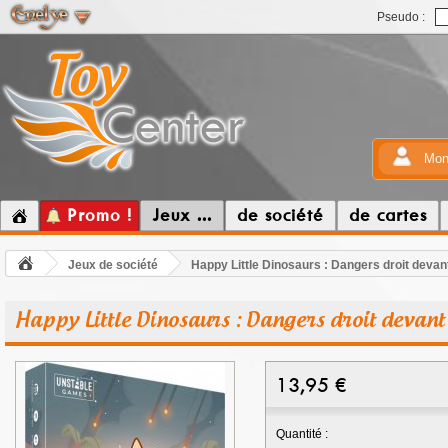
Pseudo :
Mon
Promo !
Jeux ...
de société
de cartes
Jeux de société
Happy Little Dinosaurs : Dangers droit devant
Happy Little Dinosaurs : Dangers droit devant 
13,95
€
Quantité :