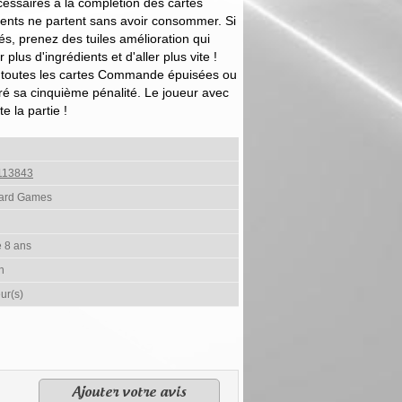
essaires à la complétion des cartes
ents ne partent sans avoir consommer. Si
s, prenez des tuiles amélioration qui
lus d'ingrédients et d'aller plus vite !
is toutes les cartes Commande épuisées ou
ré sa cinquième pénalité. Le joueur avec
e la partie !
113843
ard Games
e 8 ans
h
ur(s)
Ajouter votre avis