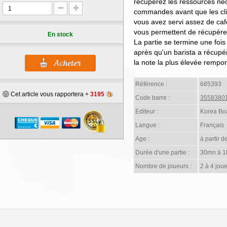
récupérez les ressources néc
commandes avant que les cli
vous avez servi assez de café
vous permettent de récupérer p
En stock
La partie se termine une fo
après qu'un barista a récupé
la note la plus élevée remport
Référence :
685393
Cet article vous rapportera +
3195
Code barre :
3558380
Editeur :
Korea Bo
Langue :
Français
Age :
à partir d
Durée d'une partie :
30mn à 1
Nombre de joueurs :
2 à 4 joue