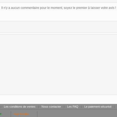
Il n'y a aucun commentaire pour le moment, soyez le premier à laisser votre avis !
|
Les conditions de ventes
|
Nous contacter
|
Les FAQ
|
Le paiement sécurisé
|
r
Toy Center