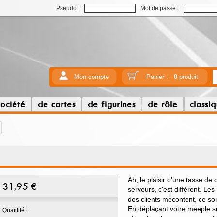
Pseudo :
Mot de passe :
Mon compte
Panier :
0
produit
société
de cartes
de figurines
de rôle
classi
Ah, le plaisir d'une tasse de c
31,95
€
serveurs, c'est différent. Le
des clients mécontent, ce son
En déplaçant votre meeple sur
Quantité :