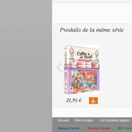
Produits de la même série
21,95 €
Accueil
|
Mon compte
|
Les mentions légales
Manga Center
Comics Center
BD Cente