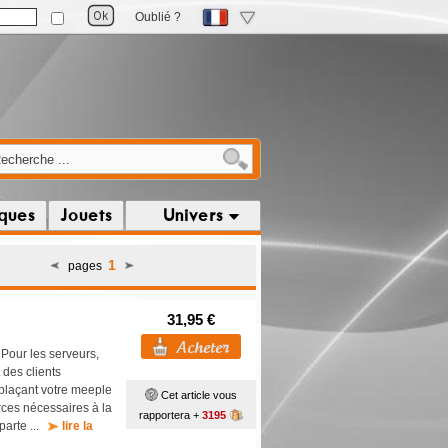
Oublié ?
iques
Jouets
Univers
1
pages
31,95 €
. Pour les serveurs,
 des clients
éplaçant votre meeple
Cet article vous
rces nécessaires à la
rapportera +
3195
parte ...
lire la