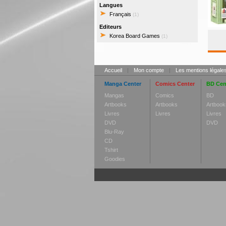
Langues
Français
(1)
Editeurs
Korea Board Games
(1)
Accueil
|
Mon compte
|
Les mentions légale
Manga Center
Comics Center
BD Cen
Mangas
Comics
BD
Artbooks
Artbooks
Artbook
Livres
Livres
Livres
DVD
DVD
Blu-Ray
CD
Tshirt
Goodies