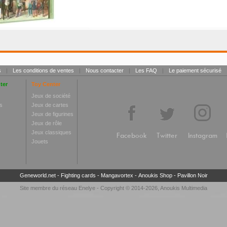
s
|
Les conditions de ventes
|
Nous contacter
|
Les FAQ
|
Le paiement sécurisé
ter
Toy Center
Jeux de société
s
Jeux de cartes
Jeux de figurines
Jeux de rôle
Jeux classiques
Facebook
Twitter
Instagram
Jouets
Geneworld.net
-
Fighting cards
-
Mangavortex
-
Anoukis Shop
-
Pavillon Noir
Site membre du réseau
Enelye
- Copyright © 2014-2026,
Anoukis Multimedia