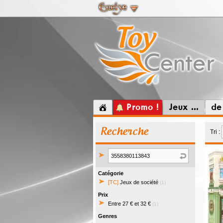
Promo !
Jeux ...
de
Recherche
Tri :
Catégorie
[TC]
Jeux de société
(1)
Prix
Entre 27 € et 32 €
(1)
Genres