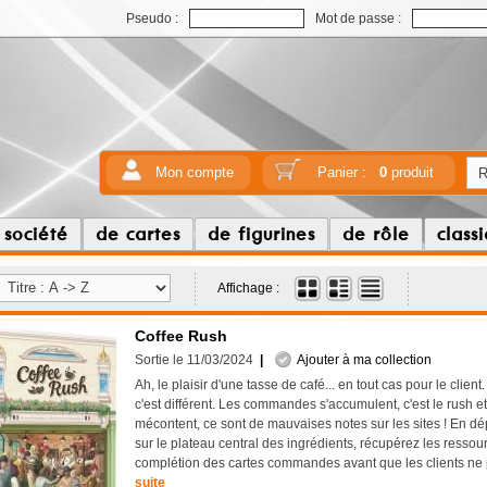
Pseudo :
Mot de passe :
Mon compte
Panier :
0
produit
 société
de cartes
de figurines
de rôle
class
Affichage :
Coffee Rush
Sortie le 11/03/2024
|
Ajouter à ma collection
Ah, le plaisir d'une tasse de café... en tout cas pour le client
c'est différent. Les commandes s'accumulent, c'est le rush et
mécontent, ce sont de mauvaises notes sur les sites ! En d
sur le plateau central des ingrédients, récupérez les ressou
complétion des cartes commandes avant que les clients ne 
suite