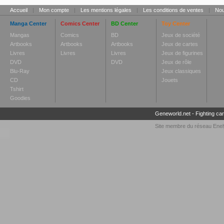
Accueil
|
Mon compte
|
Les mentions légales
|
Les conditions de ventes
|
Nou
Manga Center
Comics Center
BD Center
Toy Center
Mangas
Comics
BD
Jeux de société
Artbooks
Artbooks
Artbooks
Jeux de cartes
Livres
Livres
Livres
Jeux de figurines
DVD
DVD
Jeux de rôle
Blu-Ray
Jeux classiques
CD
Jouets
Tshirt
Goodies
Geneworld.net
-
Fighting ca
Site membre du réseau
Enel