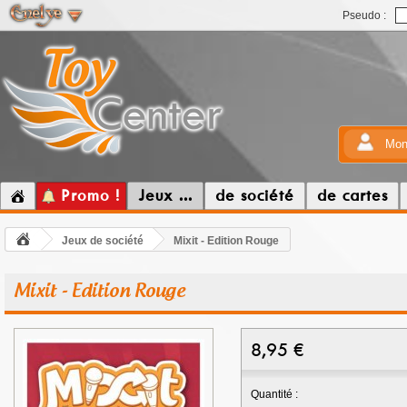
Pseudo :
Mon
Promo !
Jeux ...
de société
de cartes
Jeux de société
Mixit - Edition Rouge
Mixit - Edition Rouge
8,95
€
Quantité :