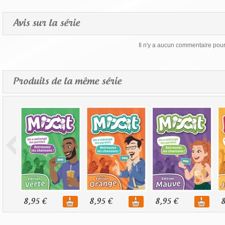
Avis sur la série
Il n'y a aucun commentaire pour 
Produits de la même série
8,95 €
8,95 €
8,95 €
8