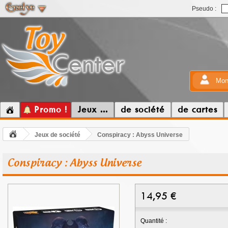
Pseudo :
Mon
Promo !
Jeux ...
de société
de cartes
Jeux de société
Conspiracy : Abyss Universe
Conspiracy : Abyss Universe
14,95
€
Quantité :