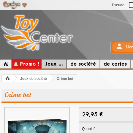
Pseudo :
Mon
Promo !
Jeux ...
de société
de cartes
Jeux de société
Crime bet
Crime bet
29,95
€
Quantité :