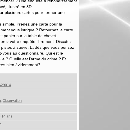
ommencer ? Une enquête à rebondissement
é, illustré en 3D.
ur plusieurs cartes pour former une
s simple. Prenez une carte pour la
ément vous intrigue ? Retournez la carte
it papier sur la table de chevet.
rez votre enquête librement. Discutez
s pistes à suivre. Et dès que vous pensez
z-vous au questionnaire. Qui est le
le ? Quelle est l'arme du crime ? Et
ires bien évidemment?.
629014
n
,
Observation
e 14 ans
h