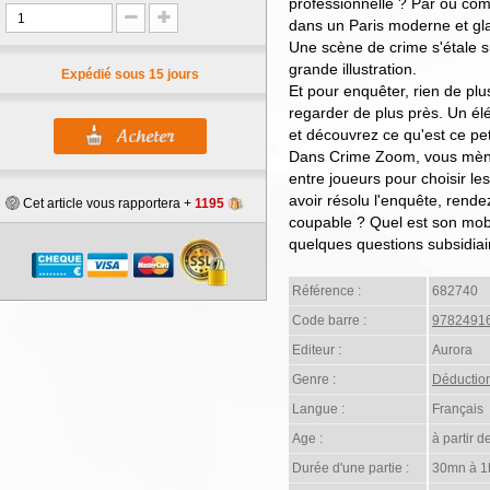
professionnelle ? Par où c
dans un Paris moderne et glac
Une scène de crime s'étale s
grande illustration.
Expédié sous 15 jours
Et pour enquêter, rien de plu
regarder de plus près. Un él
et découvrez ce qu'est ce pet
Dans Crime Zoom, vous mène
entre joueurs pour choisir le
avoir résolu l'enquête, rende
Cet article vous rapportera +
1195
coupable ? Quel est son mobi
quelques questions subsidia
Référence :
682740
Code barre :
9782491
Editeur :
Aurora
Genre :
Déductio
Langue :
Français
Age :
à partir d
Durée d'une partie :
30mn à 1