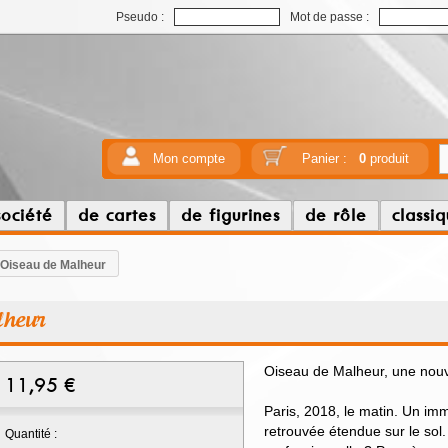
Pseudo :
Mot de passe :
Mon compte
Panier :
0
produit
société
de cartes
de figurines
de rôle
classi
 Oiseau de Malheur
lheur
Oiseau de Malheur, une nou
11,95
€
Paris, 2018, le matin. Un i
retrouvée étendue sur le sol.
Quantité :