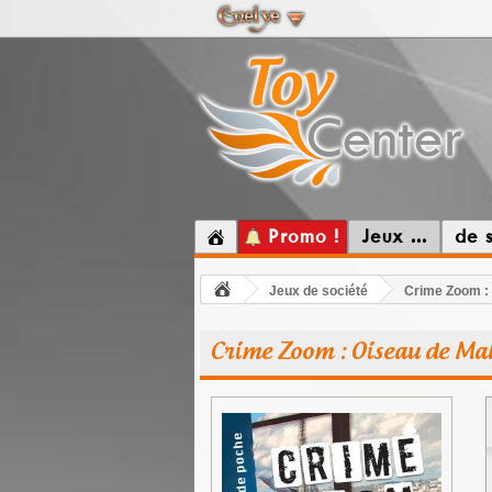
Promo !
Jeux ...
de 
Jeux de société
Crime Zoom :
Crime Zoom : Oiseau de Ma