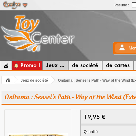
Pseudo :
Mon
Promo !
Jeux ...
de société
de cartes
Jeux de société
Onitama : Sensei's Path - Way of the Wind (E
Onitama : Sensei's Path - Way of the Wind (Ext
19,95
€
Quantité :