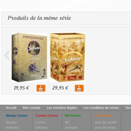
Produits de la même série
19,95 €
29,95 €
Accueil
|
Mon compte
|
Les mentions légales
|
Les conditions de ventes
|
Nou
Manga Center
Comics Center
BD Center
Toy Center
Mangas
Comics
BD
Jeux de société
Artbooks
Artbooks
Artbooks
Jeux de cartes