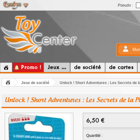
Pseudo :
Mon
Promo !
Jeux ...
de société
de cartes
Jeux de société
Unlock ! Short Adventures : Les Secrets de l
Unlock ! Short Adventures : Les Secrets de la P
6,50
€
Quantité :