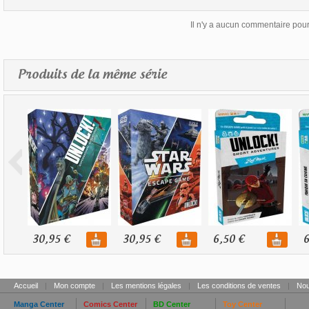
Il n'y a aucun commentaire pour 
Produits de la même série
30,95 €
30,95 €
6,50 €
6
Accueil
|
Mon compte
|
Les mentions légales
|
Les conditions de ventes
|
Nou
Manga Center
Comics Center
BD Center
Toy Center