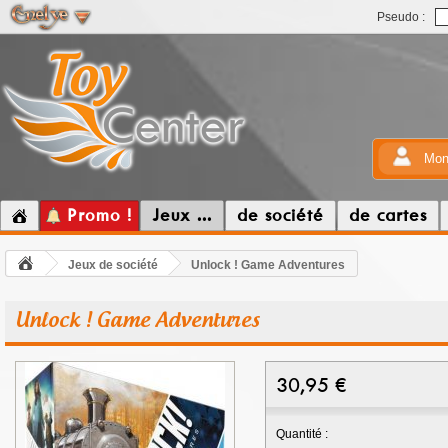
Pseudo :
Mon
Promo !
Jeux ...
de société
de cartes
Jeux de société
Unlock ! Game Adventures
Unlock ! Game Adventures
30,95
€
Quantité :