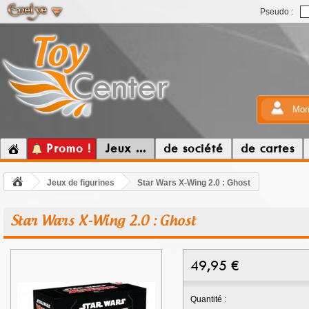
Pseudo :
Mon
Promo !
Jeux ...
de société
de cartes
Jeux de figurines
Star Wars X-Wing 2.0 : Ghost
Star Wars X-Wing 2.0 : Ghost
49,95
€
Quantité :