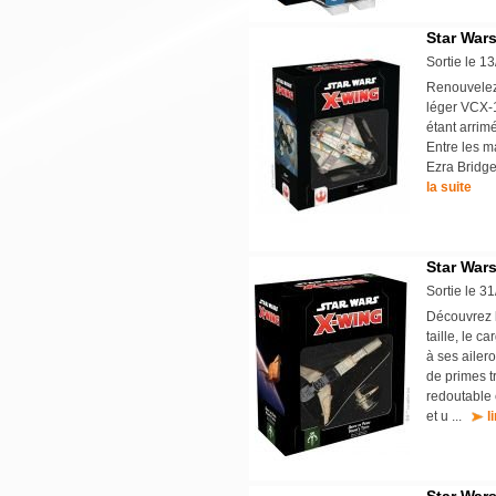
Star Wars
Sortie le 1
Renouvelez 
léger VCX-1
étant arrimé
Entre les 
Ezra Bridge
la suite
Star Wars
Sortie le 3
Découvrez l
taille, le 
à ses ailer
de primes t
redoutable 
et u ...
l