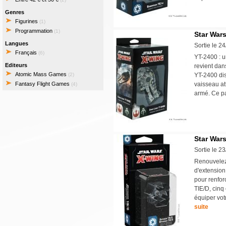
Genres
Figurines
(1)
Programmation
(1)
Star War
Langues
Sortie le 2
Français
(6)
YT-2400 : u
Editeurs
revient dan
Atomic Mass Games
(2)
YT-2400 dis
Fantasy Flight Games
vaisseau at
(4)
armé. Ce pa
Star Wars
Sortie le 2
Renouvelez 
d'extension
pour renfor
TIE/D, cinq
équiper vo
suite