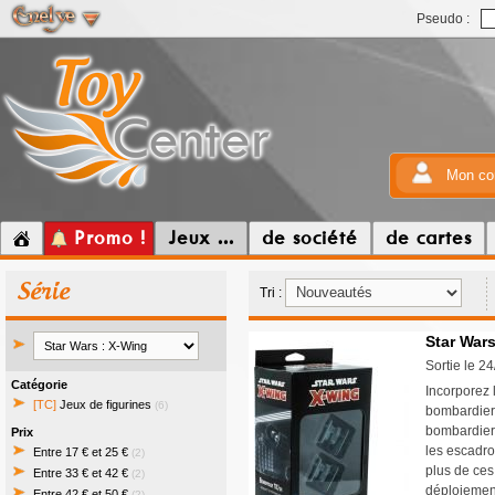
Pseudo :
Mon co
Promo !
Jeux ...
de société
de cartes
Série
Tri :
Star Wars
Sortie le 2
Catégorie
Incorporez 
[TC]
Jeux de figurines
(6)
bombardier 
bombardiers
Prix
les escadro
Entre 17 € et 25 €
(2)
plus de ces
Entre 33 € et 42 €
(2)
déploiemen
Entre 42 € et 50 €
(2)