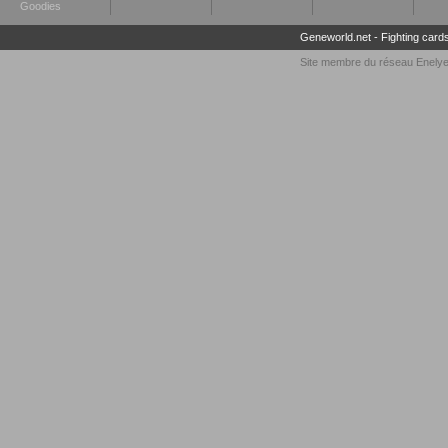
Goodies
Geneworld.net
-
Fighting card
Site membre du réseau
Enely