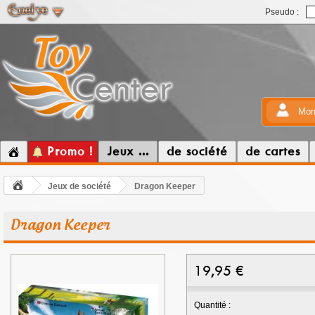
Pseudo :
Mon
Promo !
Jeux ...
de société
de cartes
Jeux de société
Dragon Keeper
Dragon Keeper
19,95
€
Quantité :