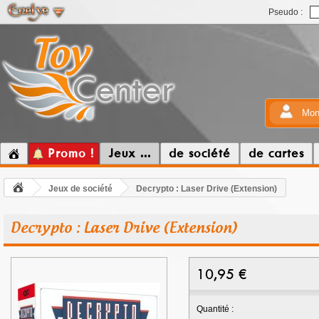
Pseudo :
Mon
Promo !
Jeux ...
de société
de cartes
Jeux de société
Decrypto : Laser Drive (Extension)
Decrypto : Laser Drive (Extension)
10,95
€
Quantité :