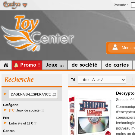
Pseudo :
Mon co
Promo !
Jeux ...
de société
de cartes
Recherche
Tri :
Decrypto 
Sortie le 0
Catégorie
Communiquez
[TC]
Jeux de société
(1)
d'encrypteu
coéquipiers
Prix
technologie
Entre 9 € et 11 €
(1)
nouveau mo
Genres
moins un de