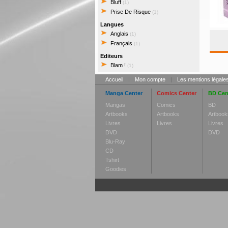
Bluff
(1)
Prise De Risque
(1)
Langues
Anglais
(1)
Français
(1)
Editeurs
Blam !
(1)
Accueil
|
Mon compte
|
Les mentions légale
Manga Center
Comics Center
BD Cen
Mangas
Comics
BD
Artbooks
Artbooks
Artbook
Livres
Livres
Livres
DVD
DVD
Blu-Ray
CD
Tshirt
Goodies