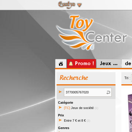
Promo !
Jeux ...
de
Recherche
Tri :
Catégorie
[TC]
Jeux de société
(1)
Prix
Entre 7 € et 8 €
(2)
Genres