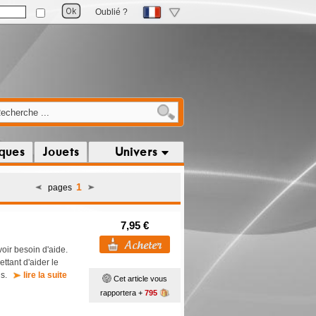
Oublié ?
iques
Jouets
Univers
1
pages
7,95 €
oir besoin d'aide.
ttant d'aider le
ous.
lire la suite
Cet article vous
rapportera +
795