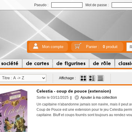
Pseudo :
Mot de passe :
Mon compte
Panier :
0
produit
 société
de cartes
de figurines
de rôle
class
Affichage :
Celestia - coup de pouce (extension)
Sortie le 03/11/2025
|
Ajouter à ma collection
Un capitaine n'abandonne jamais son navire, mais il peut av
Coup de Pouce est une extension pour le jeu Celestia perme
capitaine. Bluff et coups fourrés sont toujours au rendez-v