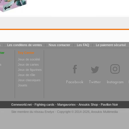
s
|
Les conditions de ventes
|
Nous contacter
|
Les FAQ
|
Le paiement sécurisé
ter
Toy Center
Jeux de société
s
Jeux de cartes
Jeux de figurines
Jeux de rôle
Jeux classiques
Facebook
Twitter
Instagram
Jouets
Geneworld.net
-
Fighting cards
-
Mangavortex
-
Anoukis Shop
-
Pavillon Noir
Site membre du réseau
Enelye
- Copyright © 2014-2026,
Anoukis Multimedia