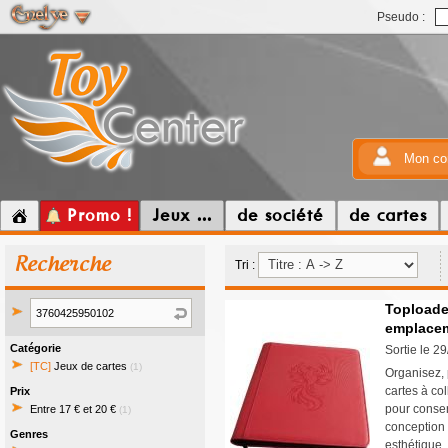
Pseudo :
Mon co
Promo !
Jeux ...
de société
de cartes
Recherche
Tri :
Toploade
emplacem
Catégorie
Sortie le 2
[TC]
Jeux de cartes
(1)
Organisez, 
cartes à col
Prix
pour conser
Entre 17 € et 20 €
(1)
conception s
Genres
esthétique.