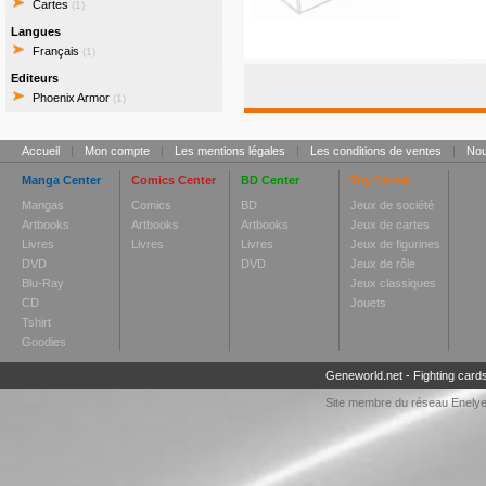
Cartes
(1)
Langues
Français
(1)
Editeurs
Phoenix Armor
(1)
Accueil
|
Mon compte
|
Les mentions légales
|
Les conditions de ventes
|
Nou
Manga Center
Comics Center
BD Center
Toy Center
Mangas
Comics
BD
Jeux de société
Artbooks
Artbooks
Artbooks
Jeux de cartes
Livres
Livres
Livres
Jeux de figurines
DVD
DVD
Jeux de rôle
Blu-Ray
Jeux classiques
CD
Jouets
Tshirt
Goodies
Geneworld.net
-
Fighting card
Site membre du réseau
Enely