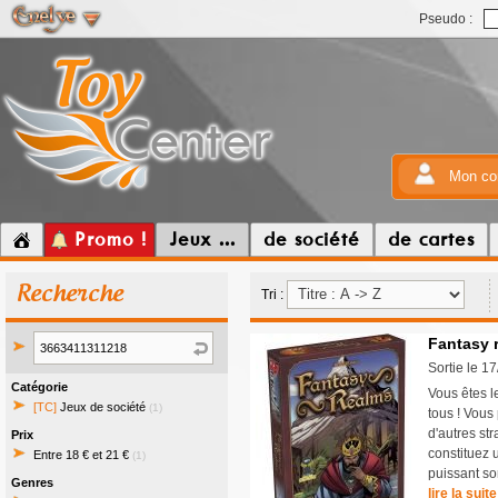
Pseudo :
Mon co
Promo !
Jeux ...
de société
de cartes
Recherche
Tri :
Fantasy 
Sortie le 1
Catégorie
Vous êtes l
[TC]
Jeux de société
(1)
tous ! Vous
d'autres str
Prix
constituez 
Entre 18 € et 21 €
(1)
puissant so
Genres
lire la suite