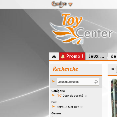
Promo !
Jeux ...
de
Recherche
Tri :
Catégorie
[TC]
Jeux de société
(1)
Prix
Entre 15 € et 18 €
(1)
Genres