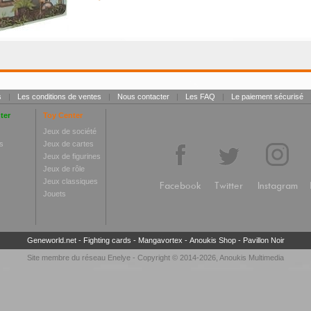
s
|
Les conditions de ventes
|
Nous contacter
|
Les FAQ
|
Le paiement sécurisé
ter
Toy Center
Jeux de société
s
Jeux de cartes
Jeux de figurines
Jeux de rôle
Jeux classiques
Facebook
Twitter
Instagram
Jouets
Geneworld.net
-
Fighting cards
-
Mangavortex
-
Anoukis Shop
-
Pavillon Noir
Site membre du réseau
Enelye
- Copyright © 2014-2026,
Anoukis Multimedia