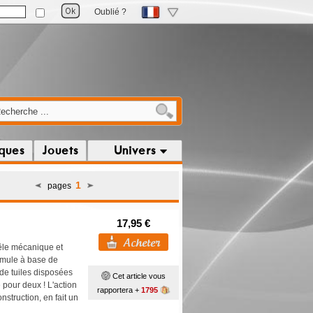
Oublié ?
iques
Jouets
Univers
1
pages
17,95 €
êle mécanique et
ormule à base de
 de tuiles disposées
Cet article vous
 pour deux ! L'action
rapportera +
1795
struction, en fait un