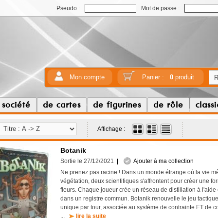
Pseudo :
Mot de passe :
Mon compte
Panier :
0
produit
 société
de cartes
de figurines
de rôle
class
Affichage :
Botanik
Sortie le 27/12/2021
|
Ajouter à ma collection
Ne prenez pas racine ! Dans un monde étrange où la vie m
végétation, deux scientifiques s'affrontent pour créer une f
fleurs. Chaque joueur crée un réseau de distillation à l'aide
dans un registre commun. Botanik renouvelle le jeu tactique
unique par tour, associée au système de contrainte ET de con
...
lire la suite