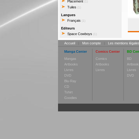
Placement
(1)
Tuiles
(1)
Langues
Français
(1)
Editeurs
Space Cowboys
(1)
Accueil
|
Mon compte
|
Les mentions légale
Manga Center
Comics Center
BD Cen
Mangas
Comics
BD
Artbooks
Artbooks
Artbook
Livres
Livres
Livres
DVD
DVD
Blu-Ray
CD
Tshirt
Goodies