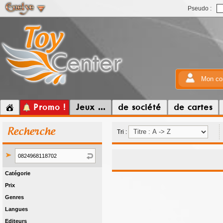
Pseudo :
Mon co
Promo !
Jeux ...
de société
de cartes
Recherche
Tri :
Catégorie
Prix
Genres
Langues
Editeurs