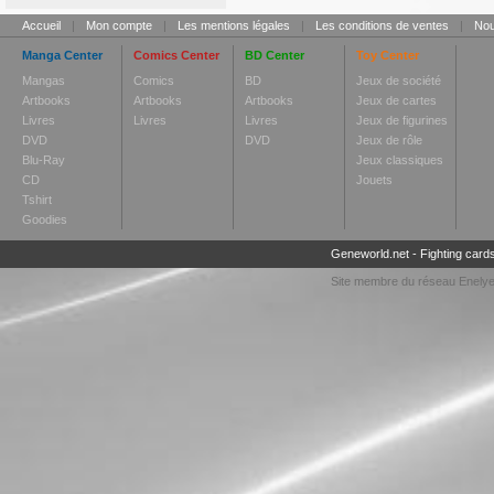
Accueil
|
Mon compte
|
Les mentions légales
|
Les conditions de ventes
|
Nou
Manga Center
Comics Center
BD Center
Toy Center
Mangas
Comics
BD
Jeux de société
Artbooks
Artbooks
Artbooks
Jeux de cartes
Livres
Livres
Livres
Jeux de figurines
DVD
DVD
Jeux de rôle
Blu-Ray
Jeux classiques
CD
Jouets
Tshirt
Goodies
Geneworld.net
-
Fighting card
Site membre du réseau
Enely