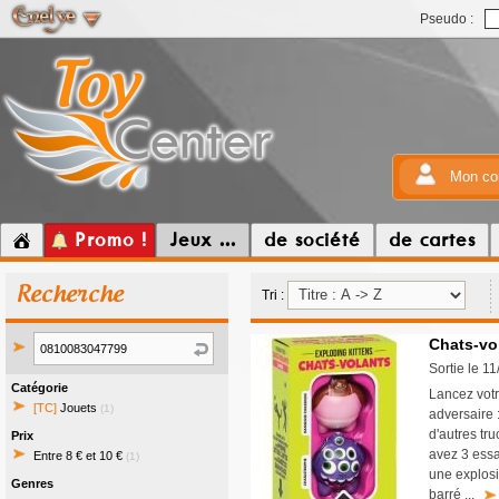
Pseudo :
Mon co
Promo !
Jeux ...
de société
de cartes
Recherche
Tri :
Chats-vo
Sortie le 1
Catégorie
Lancez votr
[TC]
Jouets
(1)
adversaire 
d'autres tru
Prix
avez 3 essa
Entre 8 € et 10 €
(1)
une explosi
Genres
barré ...