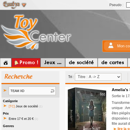
Pseudo :
Mon co
Promo !
Jeux ...
de société
de cartes
Recherche
Tri :
Amelia's 
Sortie le 1
Catégorie
Transforme
[TC]
Jeux de société
(1)
unique : Am
êtes piégé
Prix
disposées d
Entre 17 € et 20 €
(1)
fille aurait
Genres
lire la s