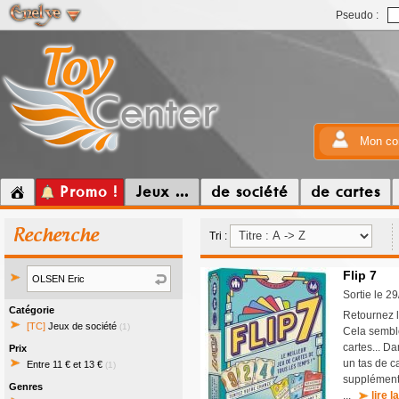
Pseudo :
Mon co
Promo !
Jeux ...
de société
de cartes
Recherche
Tri :
Flip 7
Sortie le 2
Catégorie
Retournez l
[TC]
Jeux de société
(1)
Cela semble
cartes... Da
Prix
un tas de c
Entre 11 € et 13 €
(1)
supplément
Genres
...
lire l