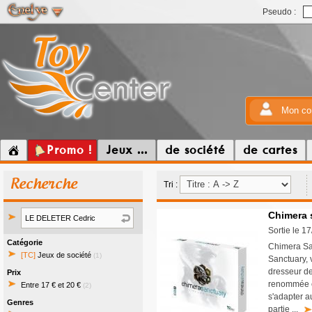
Pseudo :
Mon co
Promo !
Jeux ...
de société
de cartes
Recherche
Tri :
Chimera s
Sortie le 1
Catégorie
Chimera San
[TC]
Jeux de société
(1)
Sanctuary, v
dresseur de
Prix
renommée en
Entre 17 € et 20 €
(2)
s'adapter au
Genres
partie ...