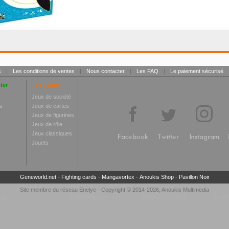
s
|
Les conditions de ventes
|
Nous contacter
|
Les FAQ
|
Le paiement sécurisé
ter
Toy Center
Jeux de société
s
Jeux de cartes
Jeux de figurines
Jeux de rôle
Jeux classiques
Facebook
Twitter
Instagram
Jouets
Geneworld.net
-
Fighting cards
-
Mangavortex
-
Anoukis Shop
-
Pavillon Noir
Site membre du réseau
Enelye
- Copyright © 2014-2026,
Anoukis Multimedia