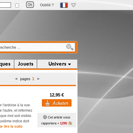
Oublié ?
iques
Jouets
Univers
1
pages
12,95 €
 l'ardoise à la vue
 l'autre, et refermez
que mot soit visible.
Cet article vous
euxième indice doit
rapportera +
1295
lire la suite