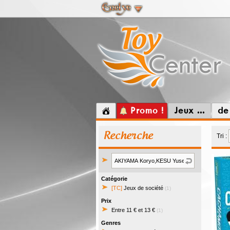
Promo !
Jeux ...
de
Recherche
Tri :
Catégorie
[TC]
Jeux de société
(1)
Prix
Entre 11 € et 13 €
(1)
Genres