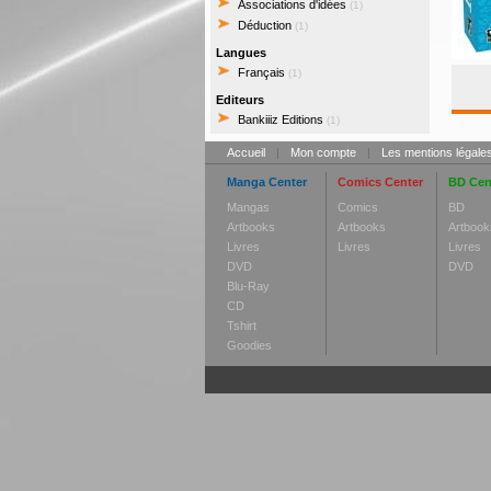
Associations d'idées
(1)
Déduction
(1)
Langues
Français
(1)
Editeurs
Bankiiiz Editions
(1)
Accueil
|
Mon compte
|
Les mentions légale
Manga Center
Comics Center
BD Cen
Mangas
Comics
BD
Artbooks
Artbooks
Artbook
Livres
Livres
Livres
DVD
DVD
Blu-Ray
CD
Tshirt
Goodies