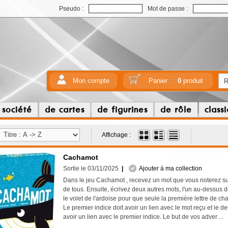
Pseudo :
Mot de passe :
Mon compte
Panier :
0
produit
 société
de cartes
de figurines
de rôle
class
Affichage :
Cachamot
Sortie le 03/11/2025
|
Ajouter à ma collection
Dans le jeu Cachamot , recevez un mot que vous noterez sur
de tous. Ensuite, écrivez deux autres mots, l'un au-dessus de
le volet de l'ardoise pour que seule la première lettre de cha
Le premier indice doit avoir un lien avec le mot reçu et le d
avoir un lien avec le premier indice. Le but de vos adver ...